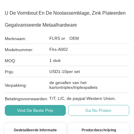
U De Vormbout En De Nootassemblage, Zink Plateerden
Gegalvaniseerde Metaalhardware
FLRS or OEM
Merknaam:
Flrs-A002
Modelnummer:
1 stuk
MOQ:
USD1-10per set
Prijs:
de gevallen van het
Verpakking:
kartontriplex/triplexpallets
T/T, L/C, de paypal Western Union,
Betalingsvoorwaarden:
Vind De Beste Prijs
Ga Nu Praten.
Gedetailleerde Informatie
Productbeschrijving