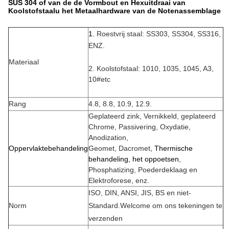
SUS 304 of van de de Vormbout en Hexuitdraai van
Koolstofstaalu het Metaalhardware van de Notenassemblage
1.
Roestvrij staal: SS303, SS304, SS316,
ENZ.
Materiaal
2. Koolstofstaal: 1010, 1035, 1045,
A3,
10#etc
Rang
4.8, 8.8, 10.9, 12.9.
Geplateerd zink, Vernikkeld, geplateerd
Chrome, Passivering, Oxydatie,
Anodization,
Oppervlaktebehandeling
Geomet, Dacromet,
Thermische
behandeling, het oppoetsen
,
Phosphatizing, Poederdeklaag en
Elektroforese, enz.
ISO, DIN, ANSI, JIS, BS en niet-
Norm
Standard.Welcome om ons tekeningen te
verzenden