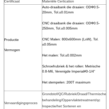
Certificaat
Materiële Certication
Auto-draaibank die draaien: ODΦ0.5-
20mm, Tol.±0.01mm
CNC draaibank die draaien: ODΦ0.5-
250mm, Tol.±0.005mm
CNC Malen: 800x600mm (LxW), Tol.
Productie
±0.05mm
Vermogen
Het malen: Tol.±0.002mm
Schroefrubriek & het rollen: Metrische
0.8-M6, Verenigde Imperial#0-1/4“
Het stempelen: 200T maximum
Grondstof/QC/Rubriek/Draad/Thermische
behandeling/Oppervlaktetreatment/qc
Vervaardigingsproces
Inspectie/het Sorteren en