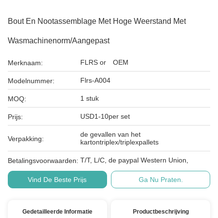
Bout En Nootassemblage Met Hoge Weerstand Met
Wasmachinenorm/Aangepast
FLRS or OEM
Merknaam:
Flrs-A004
Modelnummer:
1 stuk
MOQ:
USD1-10per set
Prijs:
de gevallen van het
Verpakking:
kartontriplex/triplexpallets
T/T, L/C, de paypal Western Union,
Betalingsvoorwaarden:
Vind De Beste Prijs
Ga Nu Praten.
Gedetailleerde Informatie
Productbeschrijving