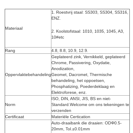
1. Roestvrij staal: SS303, SS304, SS316,
ENZ.
Materiaal
2. Koolstofstaal: 1010, 1035, 1045, A3,
10#etc
Rang
4.8, 8.8, 10.9, 12.9.
Geplateerd zink, Vernikkeld, geplateerd
Chrome, Passivering, Oxydatie,
Anodization,
Oppervlaktebehandeling
Geomet, Dacromet, Thermische
behandeling, het oppoetsen,
Phosphatizing, Poederdeklaag en
Elektroforese, enz.
ISO, DIN, ANSI, JIS, BS en niet-
Norm
Standard.Welcome om ons tekeningen te
verzenden
Certificaat
Materiële Certication
Auto-draaibank die draaien: ODΦ0.5-
20mm, Tol.±0.01mm