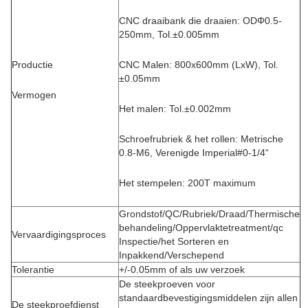
CNC draaibank die draaien: ODΦ0.5-
250mm, Tol.±0.005mm
Productie
CNC Malen: 800x600mm (LxW), Tol.
±0.05mm
Vermogen
Het malen: Tol.±0.002mm
Schroefrubriek & het rollen: Metrische
0.8-M6, Verenigde Imperial#0-1/4“
Het stempelen: 200T maximum
Grondstof/QC/Rubriek/Draad/Thermische
behandeling/Oppervlaktetreatment/qc
Vervaardigingsproces
Inspectie/het Sorteren en
Inpakkend/Verschepend
Tolerantie
+/-0.05mm of als uw verzoek
De steekproeven voor
standaardbevestigingsmiddelen zijn allen
De steekproefdienst