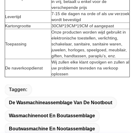
in vrij, betaalt u enkel voor de
verschepende prijs
7-15 die dagen na orde of als uw verzoek
Levertijd
wordt bevestigd
Kartongrootte
30CM*19CM*19CM of aangepast
Onze producten worden wijd gebruikt in
elektronische toestellen, verlichting,
Toepassing
schakelaar, sanitaire, sanitaire waren,
juwelen, horloges, speelgoed, meubilair,
giften, handtassen, paraplu's, enz.
Wij zullen elke klant opvolgen en zullen al
De naverkoopdienst
uw problemen tevreden na verkoop
oplossen
Taggen:
De Wasmachineassemblage Van De Nootbout
Wasmachinenoot En Boutassemblage
Boutwasmachine En Nootassemblage