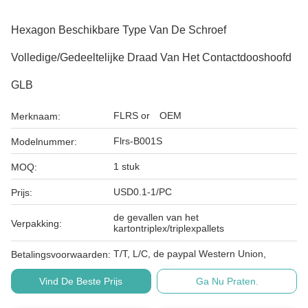
Hexagon Beschikbare Type Van De Schroef
Volledige/Gedeeltelijke Draad Van Het Contactdooshoofd
GLB
FLRS or OEM
Merknaam:
Flrs-B001S
Modelnummer:
1 stuk
MOQ:
USD0.1-1/PC
Prijs:
de gevallen van het
Verpakking:
kartontriplex/triplexpallets
T/T, L/C, de paypal Western Union,
Betalingsvoorwaarden:
Vind De Beste Prijs
Ga Nu Praten.