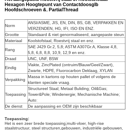
Hexagon Hoogtepunt van Contactdoosglb
Hoofdschroeven &. PartialThread
ANSI/ASME, JIS, EN, DIN, BS, GB, VERPAKKEN EN
Norm
VERZENDEN, HG, IFI, ISO EN ENZ.
Grootte
Standaard & niet genormaliseerd, aangepaste steun
Materiaal
Koolstofstaal, Roestvrij staal en enz.
SAE J429 Gr.2, 5,8; ASTM A307Gr.A, Klasse 4,8,
Rang
5,8, 6,8, 8,8, 10,9, 12,9 en enz.
Draad
UNC, UNF, BSW
Vlakte, ZincPlated (ontruim/Blauw/Geel/Zwart),
Eindig
Zwarte, HDPE, Fluorocarbon Deklaag, XYLAN
Massa in kartons op houten pallet of volgens de
Verpakking
klanten speciale vraag.
Structureel Staal; Metaal Buliding; Oil&Gas;
Toepassing
Tower&Pole; Windenergie; Mechanische Machine;
Auto:
De dienst
De aanpassing en OEM zijn beschikbaar
Toepassing:
Het is een zeer brede toepassing
,
multi-vloer, high-rise
staalstructuur, s
teel structuren,
gebouwen, industriële gebouwen,