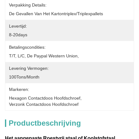
Verpakking Details:
De Gevallen Van Het Kartontriplex/triplexpallets
Levertijd:
8-20days
Betalingscondities:
T/T, L/C, De Paypal Western Union,
Levering Vermogen:
100Tons/Month
Markeren:
Hexagon Contactdoos Hoofdschroef
, 
Verzonk Contactdoos Hoofdschroef
Productbeschrijving
Het aangepaste Roestvrij staal of Koolstofstaal