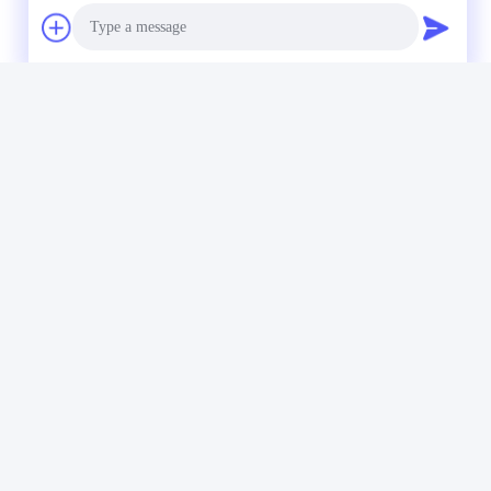
Photo
Video Call
Audio Call