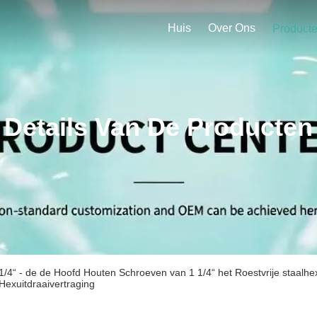
Huis
Over Ons
Product
Details Van De Producten
1/4“ - de de Hoofd Houten Schroeven van 1 1/4“ het Roestvrije staalh
Hexuitdraaivertraging