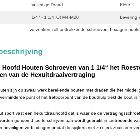
Volledige Draad
Kleur:
1/4 ' - 1 1/4 ‚of M4-M20
Levering 
verzonken zelf onttrekkende schroeven
, 
hexagon hoofd 
beschrijving
de Hoofd Houten Schroeven van 1 1/4“ het Roest
en van de Hexuitdraaivertraging
uten zijn op zwaar werk berekende bouten met draden die het middel 
 verminderde punt of het fretboorpunt van de bouthulp trekt de bout in h
ut sport vast een hexuitdraaihoofd dat is waar de de vertragingsschroe
worden genoemd toe te schrijven aan wordt gebruikt in toetredende v
n beveiligen verbindingen omdat de spijkers niet zo sterk zoals een ver