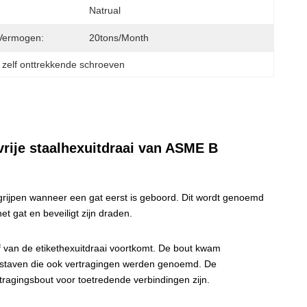
Natrual
Vermogen:
20tons/month
zelf onttrekkende schroeven
vrije staalhexuitdraai van ASME B
grijpen wanneer een gat eerst is geboord. Dit wordt genoemd
et gat en beveiligt zijn draden.
f van de etikethexuitdraai voortkomt. De bout kwam
atstaven die ook vertragingen werden genoemd. De
tragingsbout voor toetredende verbindingen zijn.