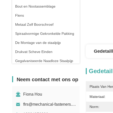
Bout en Nootassemblage
Flens
Metaal Zelf Boorschroef
Spiraalvormige Gekronkelde Pakking
De Montage van de staalpijp
Gedetail
Drukvat Scheve Einden
Gegalvaniseerde Naadloze Staalpijp
Gedetail
Het smeden en het Gieten
Neem contact met ons op
De compressielente
Plaats Van He
Fiona Hou
Materiaal:
flrs@mechanical-fasteners.com
Norm: