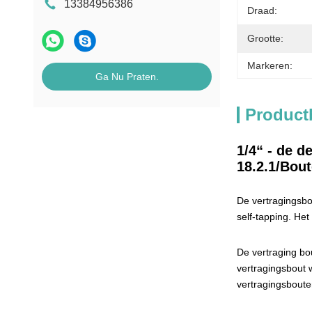
13384956386
Draad:
Grootte:
Markeren:
Ga Nu Praten.
Product
1/4“ - de 
18.2.1/Bout
De vertragingsbo
self-tapping. Het
De vertraging bo
vertragingsbout 
vertragingsboute