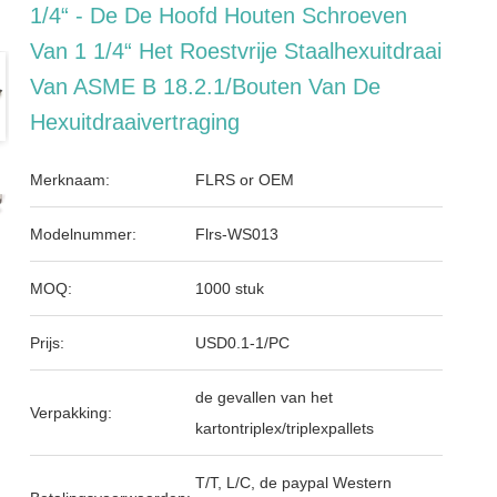
1/4“ - De De Hoofd Houten Schroeven
Van 1 1/4“ Het Roestvrije Staalhexuitdraai
Van ASME B 18.2.1/Bouten Van De
Hexuitdraaivertraging
Merknaam:
FLRS or OEM
Modelnummer:
Flrs-WS013
MOQ:
1000 stuk
Prijs:
USD0.1-1/PC
de gevallen van het
Verpakking:
kartontriplex/triplexpallets
T/T, L/C, de paypal Western