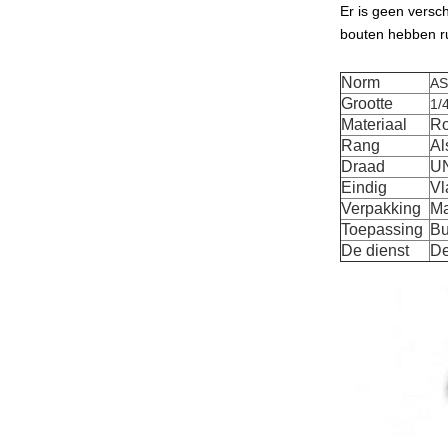
Er is geen versc
bouten hebben r
Norm
AS
Grootte
1/
Materiaal
Ro
Rang
Al
Draad
UN
Eindig
Vl
Verpakking
Ma
Toepassing
Bu
De dienst
De