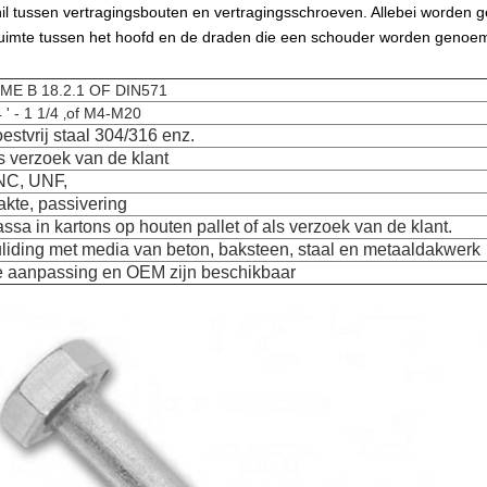
hil tussen vertragingsbouten en vertragingsschroeven. Allebei worden
uimte tussen het hoofd en de draden die een schouder worden genoe
ME B 18.2.1 OF DIN571
4 ' - 1 1/4 ‚of M4-M20
estvrij staal 304/316 enz.
s verzoek van de klant
C, UNF,
akte, passivering
ssa in kartons op houten pallet of als verzoek van de klant.
liding met media van beton, baksteen, staal en metaaldakwerk
 aanpassing en OEM zijn beschikbaar