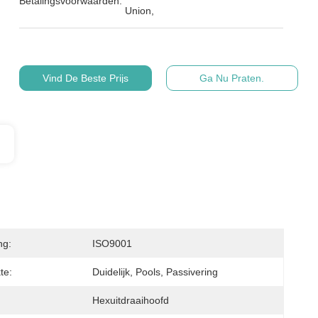
Betalingsvoorwaarden:
Union,
Vind De Beste Prijs
Ga Nu Praten.
ng:
ISO9001
te:
Duidelijk, Pools, Passivering
Hexuitdraaihoofd