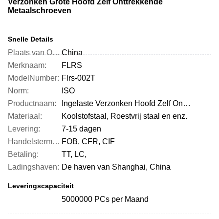
Verzonken Grote Hoofd Zelf Onttrekkende
Metaalschroeven
Snelle Details
Plaats van Oorsprong:
China
Merknaam:
FLRS
ModelNumber:
Flrs-002T
Norm:
ISO
Productnaam:
Ingelaste Verzonken Hoofd Zelf Onttrekkende Schroef
Materiaal:
Koolstofstaal, Roestvrij staal en enz.
Levering:
7-15 dagen
Handelstermijn:
FOB, CFR, CIF
Betaling:
TT, LC,
Ladingshaven:
De haven van Shanghai, China
Leveringscapaciteit
5000000 PCs per Maand