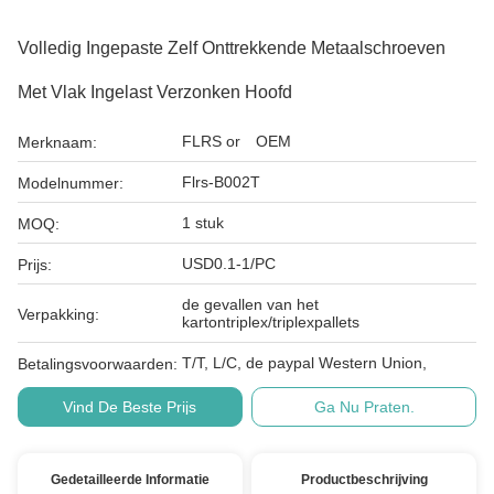
Volledig Ingepaste Zelf Onttrekkende Metaalschroeven
Met Vlak Ingelast Verzonken Hoofd
FLRS or OEM
Merknaam:
Flrs-B002T
Modelnummer:
1 stuk
MOQ:
USD0.1-1/PC
Prijs:
de gevallen van het
Verpakking:
kartontriplex/triplexpallets
T/T, L/C, de paypal Western Union,
Betalingsvoorwaarden:
Vind De Beste Prijs
Ga Nu Praten.
Gedetailleerde Informatie
Productbeschrijving