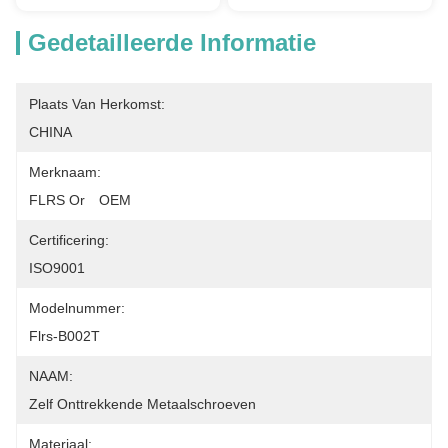
Gedetailleerde Informatie
Plaats Van Herkomst:
CHINA
Merknaam:
FLRS Or　OEM
Certificering:
ISO9001
Modelnummer:
Flrs-B002T
NAAM:
Zelf Onttrekkende Metaalschroeven
Materiaal: