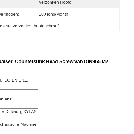
Verzonken Hoofd
Vermogen:
100Tons/Month
 gezette verzonken hoofdschroef
ips Raised Countersunk Head Screw van DIN965 M2
, ISO EN ENZ.
en enz.
rbon Deklaag, XYLAN
Mechanische Machine;