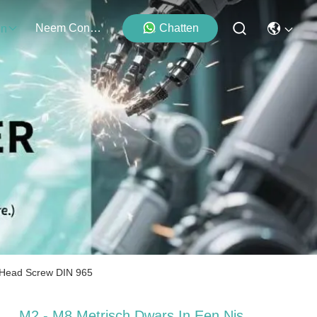
Neem Contact Met Ons Op
Chatten
en
k Head Screw DIN 965
M2 - M8 Metrisch Dwars In Een Nis