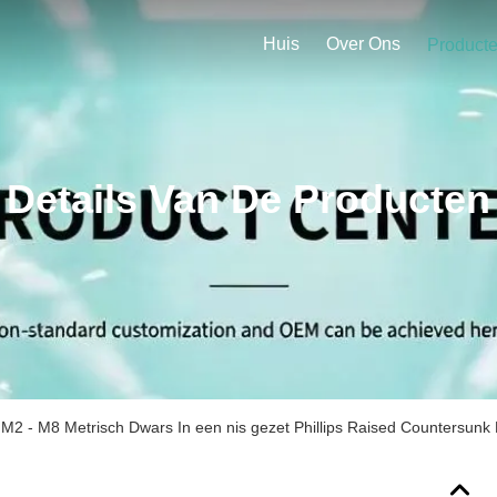
Huis
Over Ons
Product
Details Van De Producten
M2 - M8 Metrisch Dwars In een nis gezet Phillips Raised Countersun