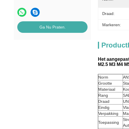
Draad:
Markeren:
Ga Nu Praten.
Product
Het aangepast
M2.5 M3 M4 M
Norm
AN
Grootte
Sta
Materiaal
Koo
Rang
SAE
Draad
UN
Eindig
Vla
Verpakking
Mas
Str
Toepassing
Aut