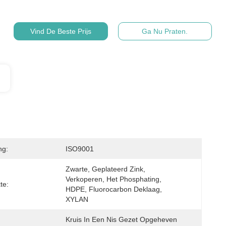
Vind De Beste Prijs
Ga Nu Praten.
ng:
ISO9001
Zwarte, Geplateerd Zink, 
Verkoperen, Het Phosphating, 
te:
HDPE, Fluorocarbon Deklaag, 
XYLAN
Kruis In Een Nis Gezet Opgeheven 