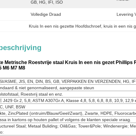
GB, HG, IFI, ISO
Volledige Draad
Levering 
Kruis In een nis gezette Hoofdschroef
, 
kruis in een nis
beschrijving
e Metrische Roestvrije staal Kruis In een nis gezet Phill
5 M6 M7 M8
SI/ASME, JIS, EN, DIN, BS, GB, VERPAKKEN EN VERZENDEN, HG, IFI
ndaard & niet genormaliseerd, aangepaste steun
lstofstaal, Roestvrij staal en enz.
 J429 Gr.2, 5,8; ASTM A307Gr.A, Klasse 4,8, 5,8, 6,8, 8,8, 10,9, 12,9 
C, UNF, BSW
kte, ZincPlated (ontruim/Blauw/Geel/Zwart), Zwarte, HDPE, Fluoroca
sa in kartons op houten pallet of volgens de klanten speciale vraag.
uctureel Staal; Metaal Buliding; Oil&Gas; Tower&Pole; Windenergie; 
o: