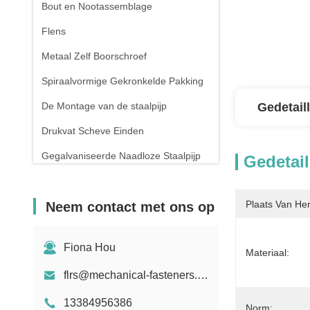
Bout en Nootassemblage
Flens
Metaal Zelf Boorschroef
Spiraalvormige Gekronkelde Pakking
De Montage van de staalpijp
Gedetail
Drukvat Scheve Einden
Gegalvaniseerde Naadloze Staalpijp
Gedetail
Het smeden en het Gieten
Plaats Van He
Neem contact met ons op
De compressielente
Fiona Hou
Materiaal:
flrs@mechanical-fasteners.com
13384956386
Norm: