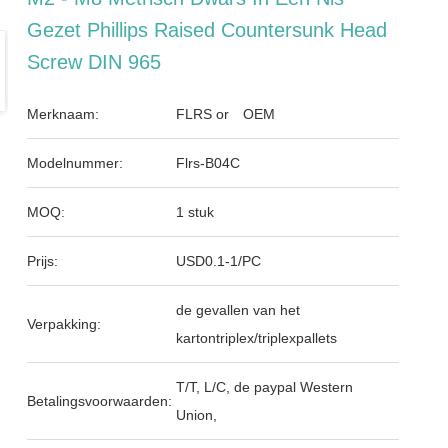
Gezet Phillips Raised Countersunk Head
Screw DIN 965
Merknaam:
FLRS or OEM
Modelnummer:
Flrs-B04C
MOQ:
1 stuk
Prijs:
USD0.1-1/PC
de gevallen van het
Verpakking:
kartontriplex/triplexpallets
T/T, L/C, de paypal Western
Betalingsvoorwaarden:
Union,