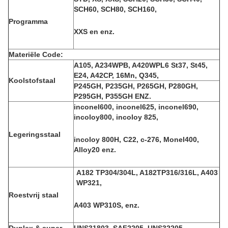
SCH60, SCH80, SCH160,
Programma
XXS en enz.
Materiële Code:
A105, A234WPB, A420WPL6 St37, St45,
E24, A42CP, 16Mn, Q345,
Koolstofstaal
P245GH, P235GH, P265GH, P280GH,
P295GH, P355GH ENZ.
inconel600, inconel625, inconel690,
incoloy800, incoloy 825,
Legeringsstaal
incoloy 800H, C22, c-276, Monel400,
Alloy20 enz.
A182 TP304/304L, A182TP316/316L, A403
WP321,
Roestvrij staal
A403 WP310S, enz.