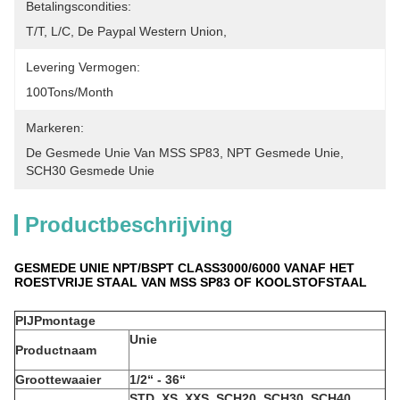
Betalingscondities:
T/T, L/C, De Paypal Western Union,
Levering Vermogen:
100Tons/Month
Markeren:
De Gesmede Unie Van MSS SP83
, 
NPT Gesmede Unie
, 
SCH30 Gesmede Unie
Productbeschrijving
GESMEDE UNIE NPT/BSPT CLASS3000/6000 VANAF HET
ROESTVRIJE STAAL VAN MSS SP83 OF KOOLSTOFSTAAL
PIJPmontage
Unie
Productnaam
Groottewaaier
1/2“ - 36“
STD, XS, XXS, SCH20, SCH30, SCH40,