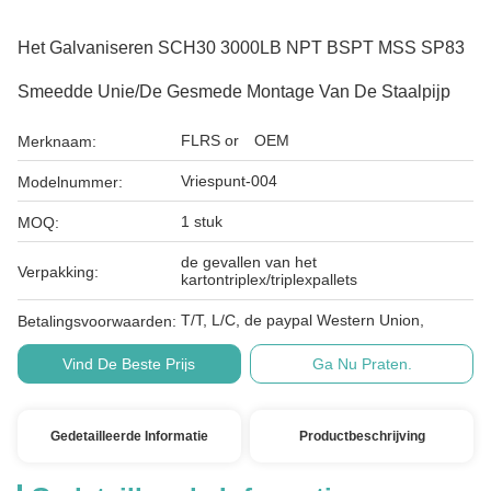
Het Galvaniseren SCH30 3000LB NPT BSPT MSS SP83
Smeedde Unie/de Gesmede Montage Van De Staalpijp
FLRS or OEM
Merknaam:
Vriespunt-004
Modelnummer:
1 stuk
MOQ:
de gevallen van het
Verpakking:
kartontriplex/triplexpallets
T/T, L/C, de paypal Western Union,
Betalingsvoorwaarden:
Vind De Beste Prijs
Ga Nu Praten.
Gedetailleerde Informatie
Productbeschrijving