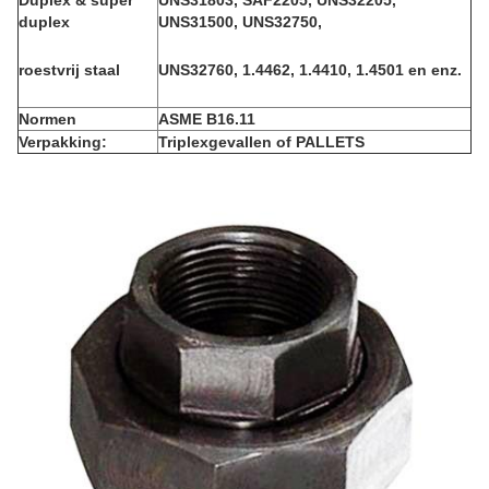
Duplex & super
UNS31803, SAF2205, UNS32205,
duplex
UNS31500, UNS32750,
roestvrij staal
UNS32760, 1.4462, 1.4410, 1.4501 en enz.
Normen
ASME B16.11
Verpakking:
Triplexgevallen of PALLETS