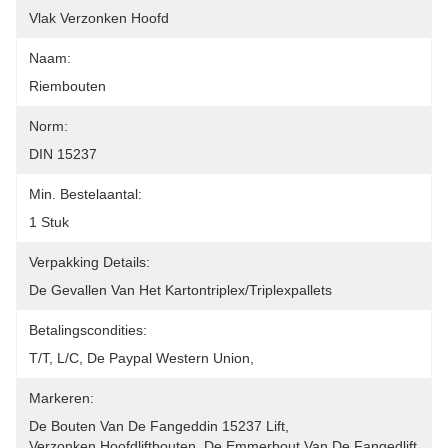
Vlak Verzonken Hoofd
Naam:
Riembouten
Norm:
DIN 15237
Min. Bestelaantal:
1 Stuk
Verpakking Details:
De Gevallen Van Het Kartontriplex/triplexpallets
Betalingscondities:
T/T, L/C, De Paypal Western Union,
Markeren:
De Bouten Van De Fangeddin 15237 Lift
, 
Verzonken Hoofdliftbouten
, 
De Emmerbout Van De Fangedlift