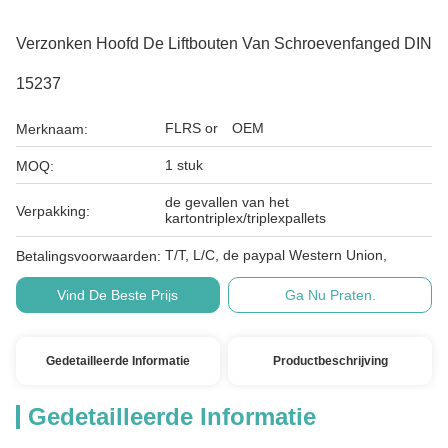
Verzonken Hoofd De Liftbouten Van Schroevenfanged DIN
15237
FLRS or OEM
Merknaam:
1 stuk
MOQ:
de gevallen van het
Verpakking:
kartontriplex/triplexpallets
T/T, L/C, de paypal Western Union,
Betalingsvoorwaarden:
Vind De Beste Prijs
Ga Nu Praten.
Gedetailleerde Informatie
Productbeschrijving
Gedetailleerde Informatie