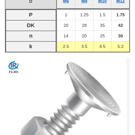
M6
M8
M10
M12
D
P
1
1.25
1.5
1.75
DK
20
28
35
42
n
14
20
25
30
k
2.5
3.5
4.5
5.2