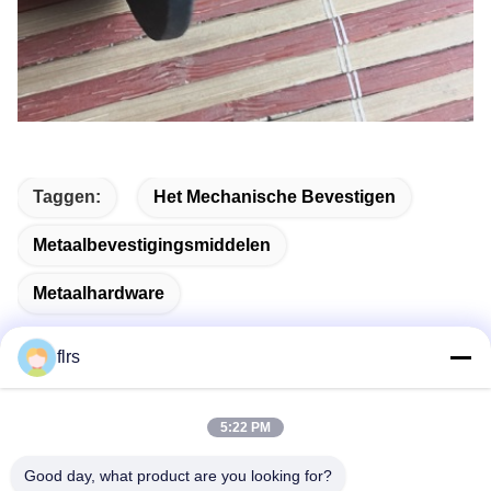
Taggen:
Het Mechanische Bevestigen
Metaalbevestigingsmiddelen
Metaalhardware
flrs
Snel contact
5:22 PM
Good day, what product are you looking for?
Adres