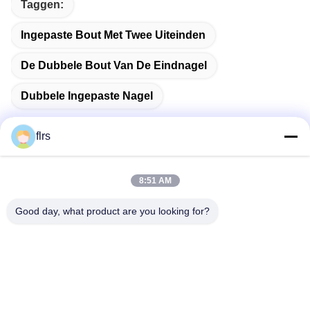
Taggen:
Ingepaste Bout Met Twee Uiteinden
De Dubbele Bout Van De Eindnagel
Dubbele Ingepaste Nagel
flrs
Snel contact
8:51 AM
Good day, what product are you looking for?
Adres
No.3939 Europees-Aziatisch Ave., het
Ecologische District van Chanba, Xi'an, China
Telefoon
86-29-86613868