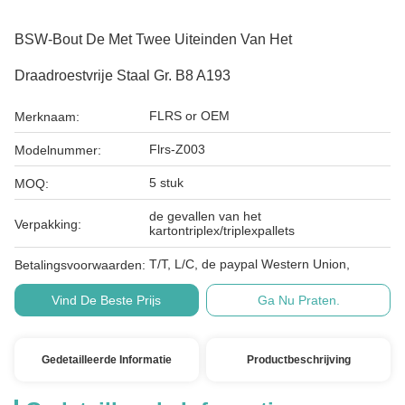
BSW-Bout De Met Twee Uiteinden Van Het
Draadroestvrije Staal Gr. B8 A193
FLRS or OEM
Merknaam:
Flrs-Z003
Modelnummer:
5 stuk
MOQ:
de gevallen van het
Verpakking:
kartontriplex/triplexpallets
T/T, L/C, de paypal Western Union,
Betalingsvoorwaarden:
Vind De Beste Prijs
Ga Nu Praten.
Gedetailleerde Informatie
Productbeschrijving