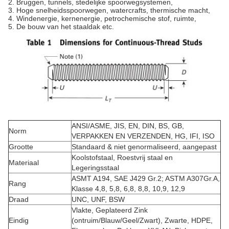
2. Bruggen, tunnels, stedelijke spoorwegsystemen,
3. Hoge snelheidsspoorwegen, watercrafts, thermische macht,
4. Windenergie, kernenergie, petrochemische stof, ruimte,
5. De bouw van het staaldak etc.
ANSI/ASME, JIS, EN, DIN, BS, GB,
Norm
VERPAKKEN EN VERZENDEN, HG, IFI, ISO
Grootte
Standaard & niet genormaliseerd, aangepast
Koolstofstaal, Roestvrij staal en
Materiaal
Legeringsstaal
ASMT A194, SAE J429 Gr.2; ASTM A307Gr.A,
Rang
Klasse 4,8, 5,8, 6,8, 8,8, 10,9, 12,9
Draad
UNC, UNF, BSW
Vlakte, Geplateerd Zink
Eindig
(ontruim/Blauw/Geel/Zwart), Zwarte, HDPE,