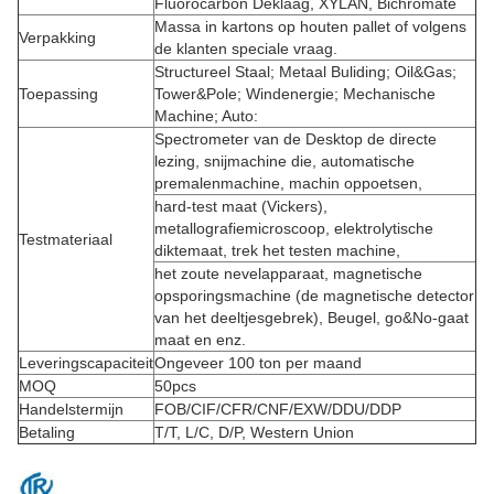
Fluorocarbon Deklaag, XYLAN,
Bichromate
Massa in kartons op houten pallet of volgens
Verpakking
de klanten speciale vraag.
Structureel Staal; Metaal Buliding; Oil&Gas;
Toepassing
Tower&Pole; Windenergie; Mechanische
Machine; Auto:
Spectrometer van de Desktop de directe
lezing, snijmachine die, automatische
premalenmachine, machin oppoetsen,
hard-test maat (Vickers),
metallografiemicroscoop, elektrolytische
Testmateriaal
diktemaat, trek het testen machine,
het zoute nevelapparaat, magnetische
opsporingsmachine (de magnetische detector
van het deeltjesgebrek), Beugel, go&No-gaat
maat en enz.
Leveringscapaciteit
Ongeveer 100 ton per maand
MOQ
50pcs
Handelstermijn
FOB/CIF/CFR/CNF/EXW/DDU/DDP
Betaling
T/T, L/C, D/P, Western Union