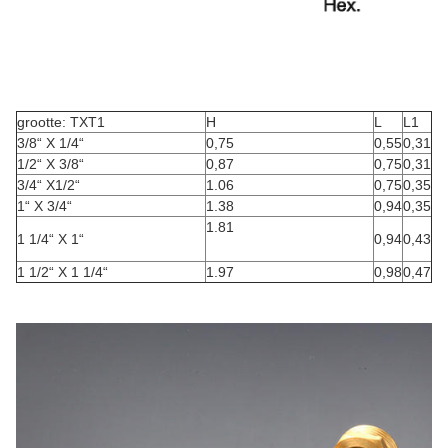
grootte: TXT1
H
L
L1
3/8“ X 1/4“
0,75
0,55
0,31
1/2“ X 3/8“
0,87
0,75
0,31
3/4“ X1/2“
1.06
0,75
0,35
1“ X 3/4“
1.38
0,94
0,35
1.81
1 1/4“ X 1“
0,94
0,43
1 1/2“ X 1 1/4“
1.97
0,98
0,47