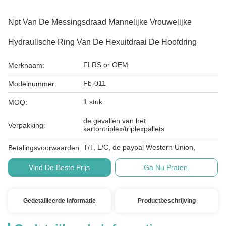
Npt Van De Messingsdraad Mannelijke Vrouwelijke
Hydraulische Ring Van De Hexuitdraai De Hoofdring
FLRS or OEM
Merknaam:
Fb-011
Modelnummer:
1 stuk
MOQ:
de gevallen van het
Verpakking:
kartontriplex/triplexpallets
T/T, L/C, de paypal Western Union,
Betalingsvoorwaarden:
Vind De Beste Prijs
Ga Nu Praten.
Gedetailleerde Informatie
Productbeschrijving