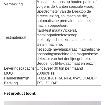
Massa in kartons op houten pallet of
Verpakking
volgens de klanten speciale vraag.
Spectrometer van de Desktop de
directe lezing, snijmachine die,
automatische premalenmachine,
machin oppoetsen,
hard-test maat (Vickers),
metallografiemicroscoop,
Testmateriaal
elektrolytische diktemaat, trek het
testen machine,
het zoute nevelapparaat, magnetische
opsporingsmachine (de magnetische
detector van het deeltjesgebrek),
Beugel, go&No-gaat maat en enz.
Leveringscapaciteit
Ongeveer 30 ton per maand
MOQ
200pc/size
Handelstermijn
FOB/CIF/CFR/CNF/EXW/DDU/DDP
Betaling
T/T, L/C, D/P
Het product toont: