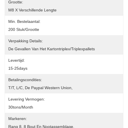
Grootte:
M8 X Verschillende Lengte
Min. Bestelaantal:
200 Stuk/grootte
Verpakking Details:
De Gevallen Van Het Kartontriplex/triplexpallets
Levertijd:
15-25days
Betalingscondities:
T/T, L/C, De Paypal Western Union,
Levering Vermogen:
30tons/month
Markeren:
Rang 8
, 
8 Bout En Nootassemblage
, 