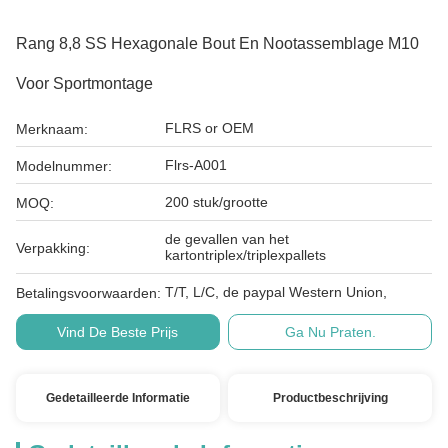
Rang 8,8 SS Hexagonale Bout En Nootassemblage M10
Voor Sportmontage
FLRS or OEM
Merknaam:
Flrs-A001
Modelnummer:
200 stuk/grootte
MOQ:
de gevallen van het
Verpakking:
kartontriplex/triplexpallets
T/T, L/C, de paypal Western Union,
Betalingsvoorwaarden:
Vind De Beste Prijs
Ga Nu Praten.
Gedetailleerde Informatie
Productbeschrijving