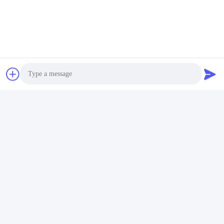
Photo
Video Call
Audio Call