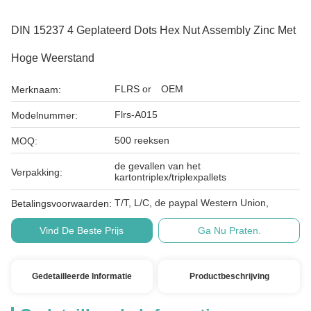
DIN 15237 4 Geplateerd Dots Hex Nut Assembly Zinc Met
Hoge Weerstand
FLRS or OEM
Merknaam:
Flrs-A015
Modelnummer:
500 reeksen
MOQ:
de gevallen van het
Verpakking:
kartontriplex/triplexpallets
T/T, L/C, de paypal Western Union,
Betalingsvoorwaarden:
Vind De Beste Prijs
Ga Nu Praten.
Gedetailleerde Informatie
Productbeschrijving