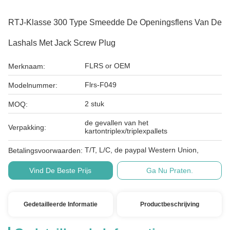
RTJ-Klasse 300 Type Smeedde De Openingsflens Van De
Lashals Met Jack Screw Plug
FLRS or OEM
Merknaam:
Flrs-F049
Modelnummer:
2 stuk
MOQ:
de gevallen van het
Verpakking:
kartontriplex/triplexpallets
T/T, L/C, de paypal Western Union,
Betalingsvoorwaarden:
Vind De Beste Prijs
Ga Nu Praten.
Gedetailleerde Informatie
Productbeschrijving