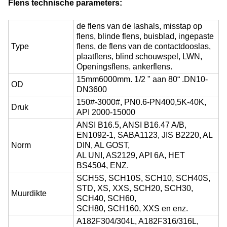
Flens technische parameters:
de flens van de lashals, misstap op
flens, blinde flens, buisblad, ingepaste
Type
flens, de flens van de contactdooslas,
plaatflens, blind schouwspel, LWN,
Openingsflens, ankerflens.
15mm6000mm. 1/2 " aan 80“ .DN10-
OD
DN3600
150#-3000#, PN0.6-PN400,5K-40K,
Druk
API 2000-15000
ANSI B16.5, ANSI B16.47 A/B,
EN1092-1, SABA1123, JIS B2220, AL
Norm
DIN, AL GOST,
AL UNI, AS2129, API 6A, HET
BS4504, ENZ.
SCH5S, SCH10S, SCH10, SCH40S,
STD, XS, XXS, SCH20, SCH30,
Muurdikte
SCH40, SCH60,
SCH80, SCH160, XXS en enz.
A182F304/304L, A182F316/316L,