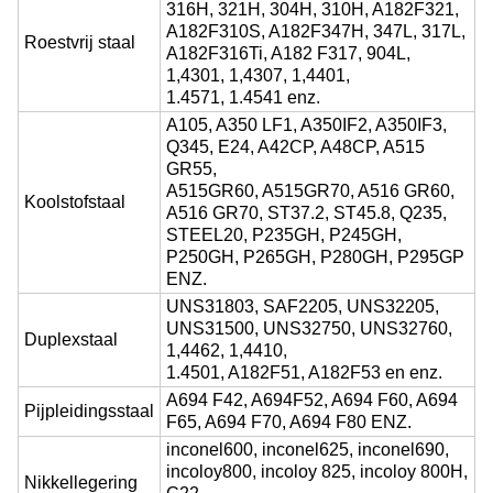
316H, 321H, 304H, 310H, A182F321,
A182F310S, A182F347H, 347L, 317L,
Roestvrij staal
A182F316Ti, A182 F317, 904L,
1,4301, 1,4307, 1,4401,
1.4571, 1.4541 enz.
A105, A350 LF1, A350IF2, A350IF3,
Q345, E24, A42CP, A48CP, A515
GR55,
A515GR60, A515GR70, A516 GR60,
Koolstofstaal
A516 GR70, ST37.2, ST45.8, Q235,
STEEL20, P235GH, P245GH,
P250GH, P265GH, P280GH, P295GP
ENZ.
UNS31803, SAF2205, UNS32205,
UNS31500, UNS32750, UNS32760,
Duplexstaal
1,4462, 1,4410,
1.4501, A182F51, A182F53 en enz.
A694 F42, A694F52, A694 F60, A694
Pijpleidingsstaal
F65, A694 F70, A694 F80 ENZ.
inconel600, inconel625, inconel690,
incoloy800, incoloy 825, incoloy 800H,
Nikkellegering