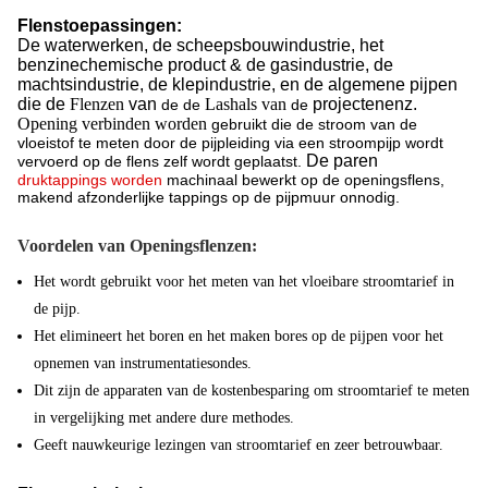
Flenstoepassingen:
De water
werken, de scheepsbouwindustrie,
het
benzinechemische product & de gasindustrie, de
machtsindustrie, de klepindustrie, en de algemene pijpen
die de
Flenzen
van
Las
hals van
projectenenz.
de de
de
Opening verbinden worden
gebruikt die de stroom van de
vloeistof te meten door de pijpleiding via een stroompijp wordt
De paren
vervoerd op de flens zelf wordt geplaatst.
druktappings worden
machinaal bewerkt op de openingsflens,
makend afzonderlijke tappings op de pijpmuur onnodig.
Voordelen van Openingsflenzen:
Het wordt gebruikt voor het meten van het vloeibare stroomtarief in
de pijp.
Het elimineert het boren en het maken bores op de pijpen voor het
opnemen van instrumentatiesondes.
Dit zijn de apparaten van de kostenbesparing om stroomtarief te meten
in vergelijking met andere dure methodes.
Geeft nauwkeurige lezingen van stroomtarief en zeer betrouwbaar.