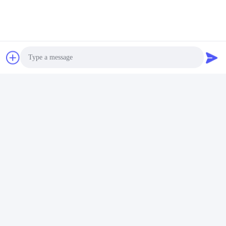
Photo
Video Call
Audio Call
Taggen:
Koolstofstaalflens