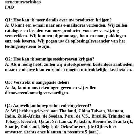
structuurworkshop
FAQ
Q1: Hoe kan ik meer details over uw producten krijgen?
A: U kunt een e-mail naar ons e-mailadres verzenden. Wij zullen
catalogus en beelden van onze producten voor uw verwijzing
verstrekken. Wij kunnen pijpmontage, bout en noot, pakkingen
enz. ook leveren. Wij pogen uw de oplossingsleverancier van het
leidingensysteem te zijn.
Q2: Hoe kan ik sommige steekproeven krijgen?
A: Als u nodig hebt, zullen wij u steekproeven kostenloos aanbieden,
maar de nieuwe klanten zouden moeten uitdrukkelijke last betalen.
Q3: Verstrekt u aangepaste delen?
A: Ja, kunt u ons tekeningen geven en wij zullen
dienovereenkomstig vervaardigen.
Q4: Aanwelklanduuwproductenhebtgeleverd?
A: Wij hebben geleverd aan Thailand, China Taiwan, Vietnam,
India, Zuid-Afrika, de Soedan, Peru, de V.S., Brazilië, Trinidad en
Tobago, Koeweit, Qatar, Sri Lanka, Pakistan, Roemenië, Frankrijk,
Spanje, Duitsland, België, de Oekraïne enz. (de Cijfers hier
omvatten slechts onze klanten in recentste 5 jaar.).