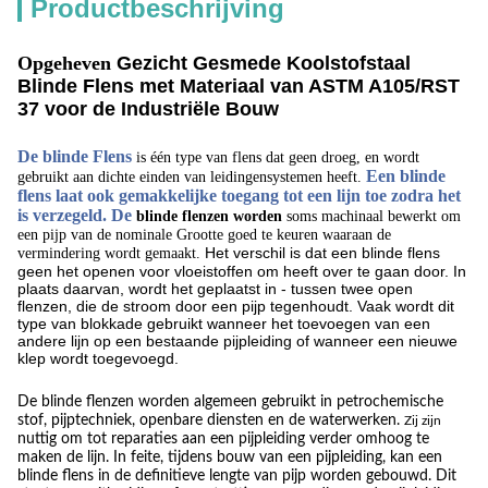
Productbeschrijving
Opgeheven
Gezicht Gesmede Koolstofstaal
Blinde Flens met Materiaal van ASTM A105/RST
37 voor de Industriële Bouw
De blinde Flens
is één type van flens dat geen droeg, en wordt
Een blinde
gebruikt aan dichte einden van leidingensystemen heeft.
flens laat ook gemakkelijke toegang tot een lijn toe zodra het
is verzegeld. De
blinde flenzen worden
soms machinaal bewerkt om
een pijp van de nominale Grootte goed te keuren waaraan de
Het verschil is dat een blinde flens
vermindering wordt gemaakt.
geen het openen voor vloeistoffen om heeft over te gaan door. In
plaats daarvan, wordt het geplaatst in - tussen twee open
flenzen, die de stroom door een pijp tegenhoudt. Vaak wordt dit
type van blokkade gebruikt wanneer het toevoegen van een
andere lijn op een bestaande pijpleiding of wanneer een nieuwe
klep wordt toegevoegd.
De blinde flenzen worden algemeen gebruikt in petrochemische
stof, pijptechniek, openbare diensten en de waterwerken.
Zij zijn
nuttig om tot reparaties aan een pijpleiding verder omhoog te
maken de lijn. In feite, tijdens bouw van een pijpleiding, kan een
blinde flens in de definitieve lengte van pijp worden gebouwd. Dit