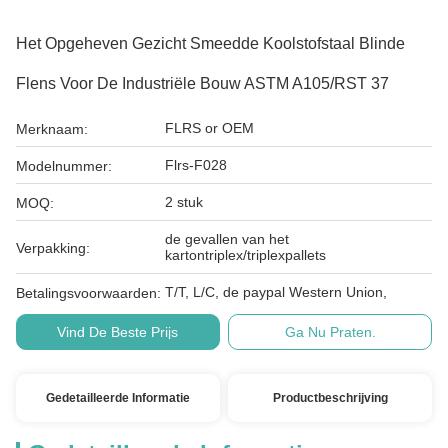
Het Opgeheven Gezicht Smeedde Koolstofstaal Blinde
Flens Voor De Industriële Bouw ASTM A105/RST 37
FLRS or OEM
Merknaam:
Flrs-F028
Modelnummer:
2 stuk
MOQ:
de gevallen van het
Verpakking:
kartontriplex/triplexpallets
T/T, L/C, de paypal Western Union,
Betalingsvoorwaarden:
Vind De Beste Prijs
Ga Nu Praten.
Gedetailleerde Informatie
Productbeschrijving