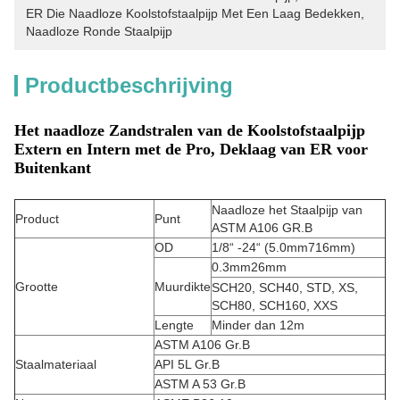
ER Die Naadloze Koolstofstaalpijp Met Een Laag Bedekken
, 
Naadloze Ronde Staalpijp
Productbeschrijving
Het naadloze Zandstralen van de Koolstofstaalpijp
Extern en Intern met de Pro, Deklaag van ER voor
Buitenkant
Naadloze het Staalpijp van
Product
Punt
ASTM A106 GR.B
OD
1/8“ -24“ (5.0mm716mm)
0.3mm26mm
Grootte
Muurdikte
SCH20, SCH40, STD, XS,
SCH80, SCH160, XXS
Lengte
Minder dan 12m
ASTM A106 Gr.B
Staalmateriaal
API 5L Gr.B
ASTM A 53 Gr.B