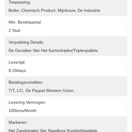
Toepassing:
Boiler, Chemisch Product, Mijnbouw, De Industrie
Min. Bestelaantal:
2 Stuk
Verpakking Details:
De Gevallen Van Het Kartontriplex/triplexpallets
Levertijd:
8-20days
Betalingscondities:
T/T, L/C, De Paypal Western Union,
Levering Vermogen:
100tons/month
Markeren:
Het Zandstralen Van Naadloze Koolstofstaalpijp
, 