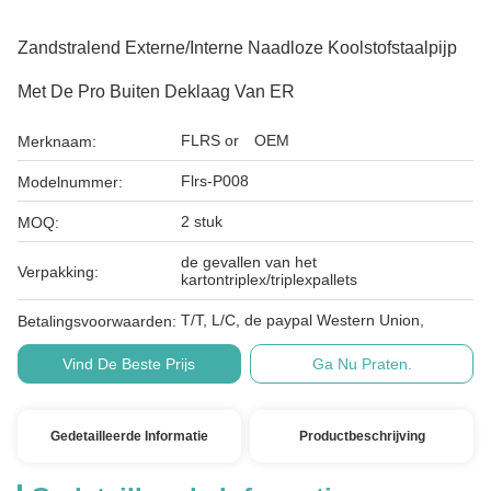
Zandstralend Externe/Interne Naadloze Koolstofstaalpijp
Met De Pro Buiten Deklaag Van ER
FLRS or OEM
Merknaam:
Flrs-P008
Modelnummer:
2 stuk
MOQ:
de gevallen van het
Verpakking:
kartontriplex/triplexpallets
T/T, L/C, de paypal Western Union,
Betalingsvoorwaarden:
Vind De Beste Prijs
Ga Nu Praten.
Gedetailleerde Informatie
Productbeschrijving