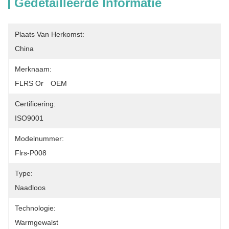
Gedetailleerde Informatie
Plaats Van Herkomst:
China
Merknaam:
FLRS Or　OEM
Certificering:
ISO9001
Modelnummer:
Flrs-P008
Type:
Naadloos
Technologie:
Warmgewalst