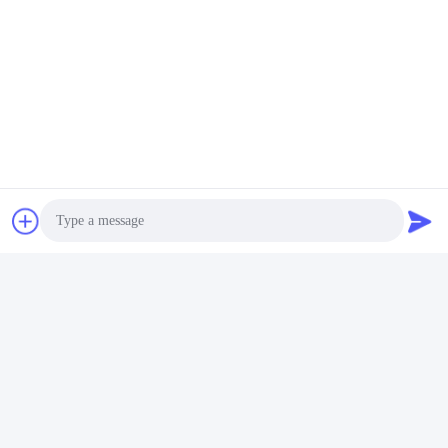
Photo
Video Call
Audio Call
Taggen: