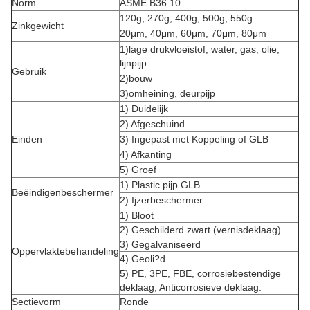
Norm
ASME B36.10
120g, 270g, 400g, 500g, 550g
Zinkgewicht
20μm, 40μm, 60μm, 70μm, 80μm
1)lage drukvloeistof, water, gas, olie,
lijnpijp
Gebruik
2)bouw
3)omheining, deurpijp
1) Duidelijk
2) Afgeschuind
Einden
3) Ingepast met Koppeling of GLB
4) Afkanting
5) Groef
1) Plastic pijp GLB
Beëindigenbeschermer
2) Ijzerbeschermer
1) Bloot
2) Geschilderd zwart (vernisdeklaag)
3) Gegalvaniseerd
Oppervlaktebehandeling
4) Geoli?d
5) PE, 3PE, FBE, corrosiebestendige
deklaag, Anticorrosieve deklaag.
Sectievorm
Ronde