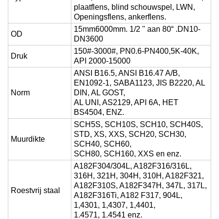
plaatflens, blind schouwspel, LWN,
Openingsflens, ankerflens.
15mm6000mm. 1/2 " aan 80“ .DN10-
OD
DN3600
150#-3000#, PN0.6-PN400,5K-40K,
Druk
API 2000-15000
ANSI B16.5, ANSI B16.47 A/B,
EN1092-1, SABA1123, JIS B2220, AL
Norm
DIN, AL GOST,
AL UNI, AS2129, API 6A, HET
BS4504, ENZ.
SCH5S, SCH10S, SCH10, SCH40S,
STD, XS, XXS, SCH20, SCH30,
Muurdikte
SCH40, SCH60,
SCH80, SCH160, XXS en enz.
A182F304/304L, A182F316/316L,
316H, 321H, 304H, 310H, A182F321,
A182F310S, A182F347H, 347L, 317L,
Roestvrij staal
A182F316Ti, A182 F317, 904L,
1,4301, 1,4307, 1,4401,
1.4571, 1.4541 enz.