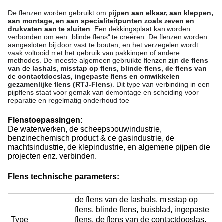
De flenzen worden gebruikt om
pijpen aan elkaar, aan kleppen,
aan montage, en aan specialiteitpunten zoals zeven en
drukvaten aan te sluiten
. Een dekkingsplaat kan worden
verbonden om een „blinde flens“ te creëren. De flenzen worden
aangesloten bij door vast te bouten, en het verzegelen wordt
vaak voltooid met het gebruik van pakkingen of andere
methodes.
De meeste algemeen gebruikte flenzen zijn
de flens
van
de
lashals, misstap op flens, blinde flens, de flens van
de
contactdooslas, ingepaste flens en omwikkelen
gezamenlijke flens (RTJ-Flens)
. Dit type van verbinding in een
pijpflens staat voor gemak van demontage en scheiding voor
reparatie en regelmatig onderhoud toe
Flenstoepassingen:
De water
werken, de scheepsbouwindustrie,
benzinechemisch product & de gasindustrie, de
machtsindustrie, de klepindustrie, en algemene pijpen die
projecten enz. verbinden.
Flens technische parameters:
de flens van de lashals, misstap op
flens, blinde flens, buisblad, ingepaste
Type
flens, de flens van de contactdooslas,