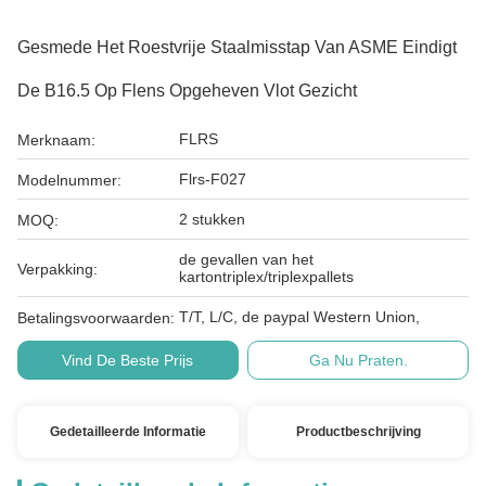
Gesmede Het Roestvrije Staalmisstap Van ASME Eindigt
De B16.5 Op Flens Opgeheven Vlot Gezicht
FLRS
Merknaam:
Flrs-F027
Modelnummer:
2 stukken
MOQ:
de gevallen van het
Verpakking:
kartontriplex/triplexpallets
T/T, L/C, de paypal Western Union,
Betalingsvoorwaarden:
Vind De Beste Prijs
Ga Nu Praten.
Gedetailleerde Informatie
Productbeschrijving