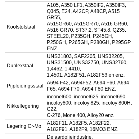
A105, A350 LF1, A350IF2, A350IF3,
Q345, E24, A42CP, A48CP, A515
GR55,
A515GR60, A515GR70, A516 GR60,
Koolstofstaal
A516 GR70, ST37.2, ST45.8, Q235,
STEEL20, P235GH, P245GH,
P250GH, P265GH, P280GH, P295GP
ENZ.
UNS31803, SAF2205, UNS32205,
UNS31500, UNS32750, UNS32760,
Duplexstaal
1,4462, 1,4410,
1.4501, A182F51, A182F53 en enz.
A694 F42, A694F52, A694 F60, A694
Pijpleidingsstaal
F65, A694 F70, A694 F80 ENZ.
inconel600, inconel625, inconel690,
incoloy800, incoloy 825, incoloy 800H,
Nikkellegering
C22,
C-276, Monel400, Alloy20 enz.
A182F11, A182F5, A182F22,
Legering Cr-Mo
A182F91, A182F9, 16MO3 ENZ.
De aardolieindustrie,