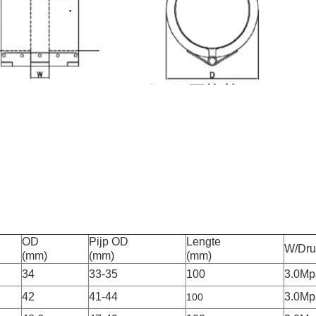
OD
Pijp OD
Lengte
W/Dru
(mm)
(mm)
(mm)
34
33-35
100
3.0Mp
42
41-44
3.0Mp
100