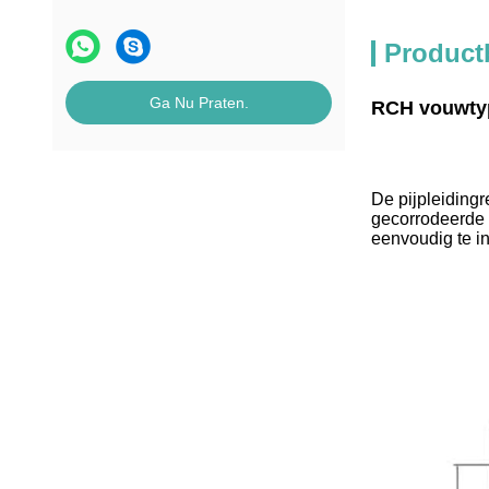
Product
Ga Nu Praten.
RCH vouwtyp
De pijpleidingr
gecorrodeerde t
eenvoudig te in