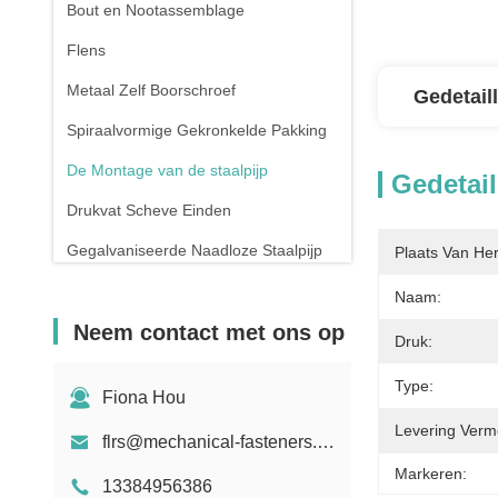
Bout en Nootassemblage
Flens
Metaal Zelf Boorschroef
Gedetail
Spiraalvormige Gekronkelde Pakking
De Montage van de staalpijp
Gedetail
Drukvat Scheve Einden
Gegalvaniseerde Naadloze Staalpijp
Plaats Van He
Het smeden en het Gieten
Naam:
Neem contact met ons op
De compressielente
Druk:
Type:
Fiona Hou
Levering Verm
flrs@mechanical-fasteners.com
Markeren:
13384956386