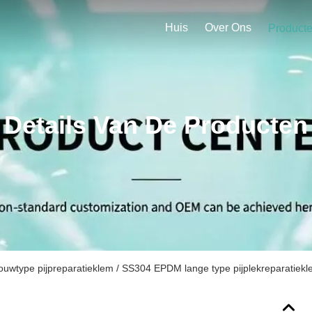
Huis
Over Ons
Product
Details Van De Producten
uwtype pijpreparatieklem / SS304 EPDM lange type pijplekreparatiek