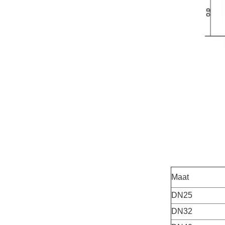
Maat
DN25
DN32