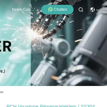
Neem Contact Met Ons Op
Chatten
en
lem
RCH Vouwtype Pijpreparatieklem / SS304