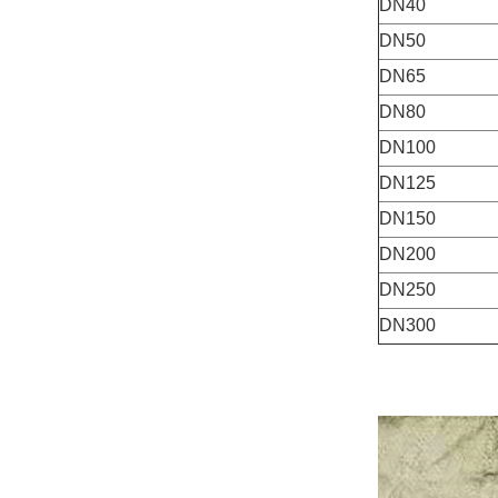
DN40
DN50
DN65
DN80
DN100
DN125
DN150
DN200
DN250
DN300