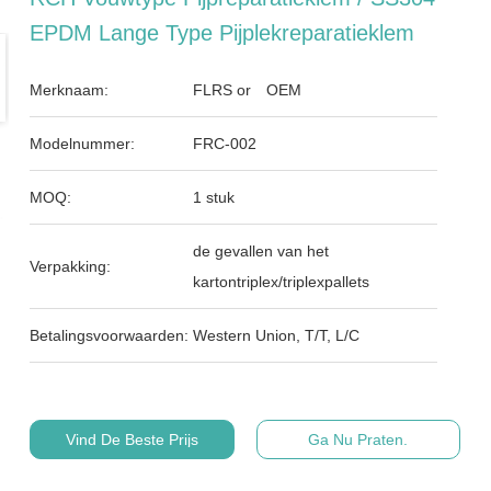
EPDM Lange Type Pijplekreparatieklem
Merknaam:
FLRS or OEM
Modelnummer:
FRC-002
MOQ:
1 stuk
de gevallen van het
Verpakking:
kartontriplex/triplexpallets
Betalingsvoorwaarden:
Western Union, T/T, L/C
Vind De Beste Prijs
Ga Nu Praten.