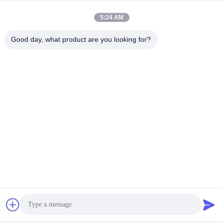
5:24 AM
Good day, what product are you looking for?
FAQ
Q1: Hoe kan ik meer details over uw producten krijgen?
A: U kunt een e-mail sturen naar ons e-mailadres.We zullen
een catalogus en foto's van onze producten ter referentie