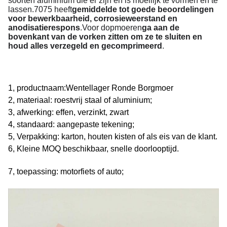
soorten aluminium die er zijn en is moeilijk te vormen en te
lassen.7075 heeft
gemiddelde tot goede beoordelingen
voor bewerkbaarheid, corrosieweerstand en
anodisatierespons
.
Voor dopmoeren
ga aan de
bovenkant van de vorken zitten om ze te sluiten en
houd alles verzegeld en gecomprimeerd
.
1, productnaam:
Wentellager Ronde Borgmoer
2, materiaal: roestvrij staal of aluminium;
3, afwerking: effen, verzinkt, zwart
4, standaard: aangepaste tekening;
5, Verpakking: karton, houten kisten of als eis van de klant.
6, Kleine MOQ beschikbaar, snelle doorlooptijd.
7, toepassing: motorfiets of auto;