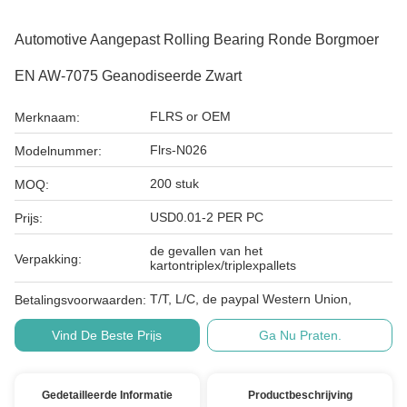
Automotive Aangepast Rolling Bearing Ronde Borgmoer
EN AW-7075 Geanodiseerde Zwart
FLRS or OEM
Merknaam:
Flrs-N026
Modelnummer:
200 stuk
MOQ:
USD0.01-2 PER PC
Prijs:
de gevallen van het
Verpakking:
kartontriplex/triplexpallets
T/T, L/C, de paypal Western Union,
Betalingsvoorwaarden:
Vind De Beste Prijs
Ga Nu Praten.
Gedetailleerde Informatie
Productbeschrijving