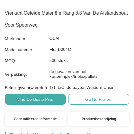
Vierkant Geleide Materiële Rang 8,8 Van De Afstandsbout
Voor Spoorweg
OEM
Merknaam:
Flrs-B004C
Modelnummer:
500 stuks
MOQ:
de gevallen van het
Verpakking:
kartontriplex/triplexpallets
T/T, L/C, de paypal Western Union,
Betalingsvoorwaarden:
Vind De Beste Prijs
Ga Nu Praten.
Gedetailleerde Informatie
Productbeschrijving