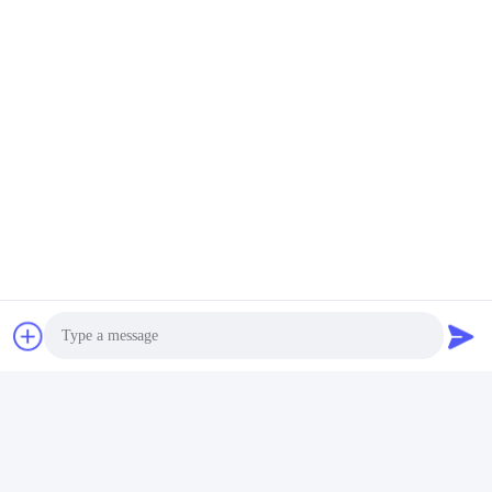
Taggen:
Het Mechanische Bevestigen
Metaalbevestigingsmiddelen
Metaalhardware
Photo