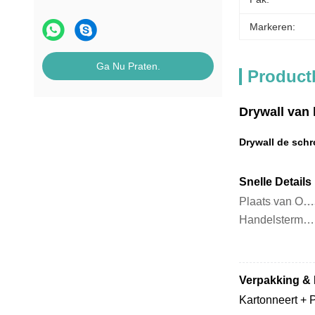
Markeren:
Ga Nu Praten.
Product
Drywall van 
Drywall de schr
Snelle Details
Plaats van Oorsprong:
Handelstermijn:
Verpakking & D
Kartonneert + P