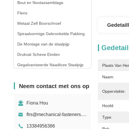
Bout en Nootassemblage
Flens
Metaal Zelf Boorschroef
Gedetail
Spiraalvormige Gekronkelde Pakking
De Montage van de staalpijp
Gedetail
Drukvat Scheve Einden
Gegalvaniseerde Naadloze Staalpijp
Plaats Van He
Het smeden en het Gieten
Naam:
Neem contact met ons op
De compressielente
Oppervlakte:
Fiona Hou
Hoofd:
flrs@mechanical-fasteners.com
Type:
13384956386
Pak: