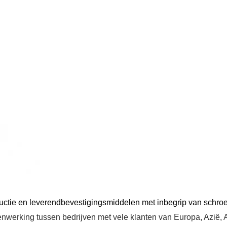
uctie
en leverend
bevestigingsmiddelen met inbegrip van
schroe
erking tussen bedrijven met vele klanten van Europa, Azië, Afrik