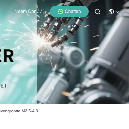
Neem Contact Met Ons Op
Chatten
en
oevengrootte M3.5-4.3