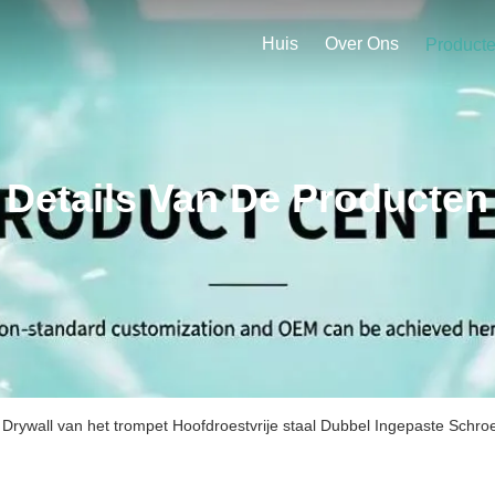
Huis
Over Ons
Product
Details Van De Producten
Drywall van het trompet Hoofdroestvrije staal Dubbel Ingepaste Schr