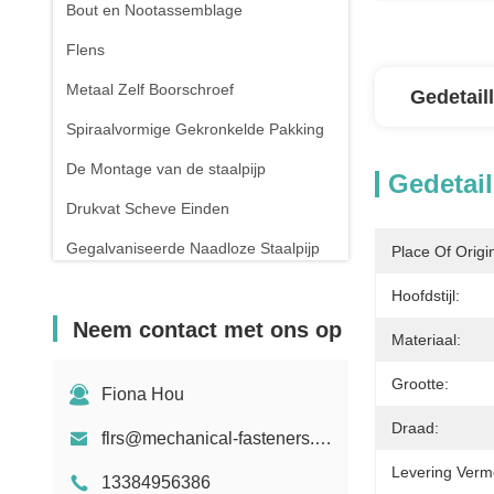
Bout en Nootassemblage
Flens
Metaal Zelf Boorschroef
Gedetail
Spiraalvormige Gekronkelde Pakking
De Montage van de staalpijp
Gedetail
Drukvat Scheve Einden
Gegalvaniseerde Naadloze Staalpijp
Place Of Origi
Het smeden en het Gieten
Hoofdstijl:
Neem contact met ons op
De compressielente
Materiaal:
Grootte:
Fiona Hou
Draad:
flrs@mechanical-fasteners.com
Levering Verm
13384956386