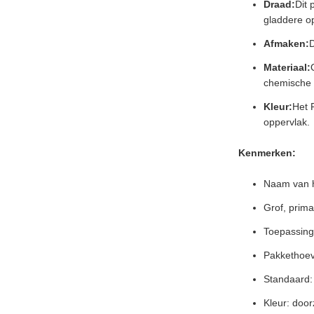
Draad:
Dit 
gladdere o
Afmaken:
D
Materiaal:
chemische 
Kleur:
Het 
oppervlak.
Kenmerken:
Naam van h
Grof, prima
Toepassing
Pakkethoev
Standaard:
Kleur: doorz