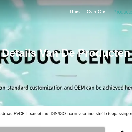
Huis
Over Ons
Product
Details Van De Producten
bdraad PVDF-hexnoot met DIN/ISO-norm voor industriële toepassinge