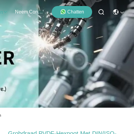
Neem Contact Met Ons Op
Chatten
en
n
Grobdraad PVDF-Hexnoot Met DIN/ISO-