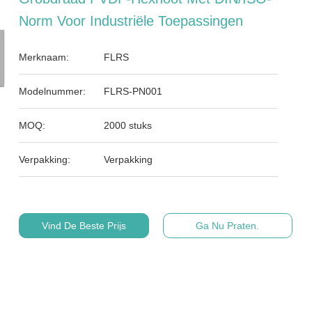
Norm Voor Industriële Toepassingen
Merknaam:
FLRS
Modelnummer:
FLRS-PN001
MOQ:
2000 stuks
Verpakking:
Verpakking
Vind De Beste Prijs
Ga Nu Praten.