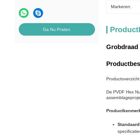
Markeren:
Product
Ga Nu Praten.
Grobdraad 
Productbes
Productoverzich
De PVDF Hex Nut 
assemblageproje
Productkenmer
Standaard
specificati