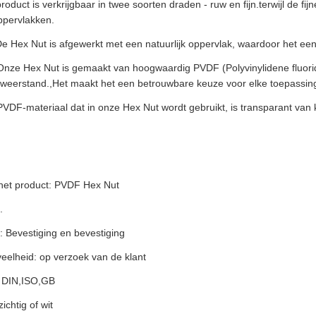
product is verkrijgbaar in twee soorten draden - ruw en fijn.terwijl de 
ppervlakken.
e Hex Nut is afgewerkt met een natuurlijk oppervlak, waardoor het een g
Onze Hex Nut is gemaakt van hoogwaardig PVDF (Polyvinylidene fluori
weerstand.,Het maakt het een betrouwbare keuze voor elke toepassin
PVDF-materiaal dat in onze Hex Nut wordt gebruikt, is transparant van k
et product: PVDF Hex Nut
.
: Bevestiging en bevestiging
eelheid: op verzoek van de klant
 DIN,ISO,GB
ichtig of wit