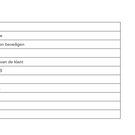
te
en beveiligen
van de klant
B
.