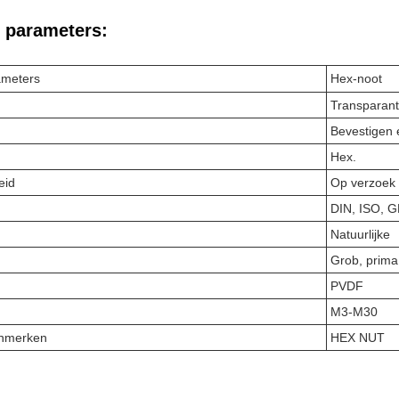
 parameters:
ameters
Hex-noot
Transparan
Bevestigen 
Hex.
eid
Op verzoek 
DIN, ISO, G
Natuurlijke
Grob, prima
PVDF
M3-M30
enmerken
HEX NUT