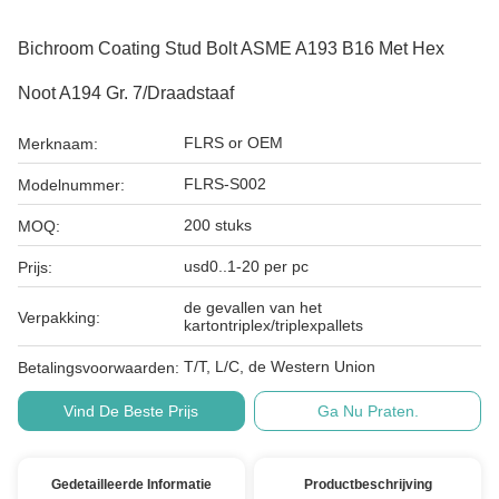
Bichroom Coating Stud Bolt ASME A193 B16 Met Hex
Noot A194 Gr. 7/draadstaaf
FLRS or OEM
Merknaam:
FLRS-S002
Modelnummer:
200 stuks
MOQ:
usd0..1-20 per pc
Prijs:
de gevallen van het
Verpakking:
kartontriplex/triplexpallets
T/T, L/C, de Western Union
Betalingsvoorwaarden:
Vind De Beste Prijs
Ga Nu Praten.
Gedetailleerde Informatie
Productbeschrijving