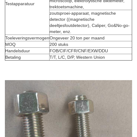
microscoop, elektrolytische diktemeter,
Testapparatuur
trektoetsmachine,
zoutsproei-apparaat, magnetische
detector ((magnetische
deeltjesfoutdetector), Caliper, Go&No-go-
meter, enz.
Toeleveringsvermogen
Ongeveer 20 ton per maand
MOQ
200 stuks
Handelsduur
FOB/CIF/CFR/CNF/EXW/DDU
Betaling
T/T, L/C, D/P, Western Union