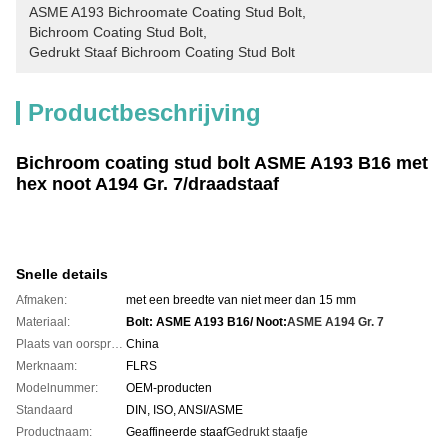
ASME A193 Bichroomate Coating Stud Bolt
, 
Bichroom Coating Stud Bolt
, 
Gedrukt Staaf Bichroom Coating Stud Bolt
Productbeschrijving
Bichroom coating stud bolt ASME A193 B16 met
hex noot A194 Gr. 7/draadstaaf
Snelle details
Afmaken:
met een breedte van niet meer dan 15 mm
Materiaal:
Bolt: ASME A193 B16/ Noot:
ASME A194 Gr. 7
Plaats van oorsprong:
China
Merknaam:
FLRS
Modelnummer:
OEM-producten
Standaard
DIN, ISO, ANSI/ASME
Productnaam:
Geaffineerde staaf
Gedrukt staafje