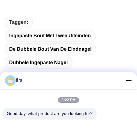
Taggen:
Ingepaste Bout Met Twee Uiteinden
De Dubbele Bout Van De Eindnagel
Dubbele Ingepaste Nagel
flrs
Snel contact
3:22 PM
Good day, what product are you looking for?
Adres
No.3939 Europees-Aziatisch Ave., het
Ecologische District van Chanba, Xi'an, China