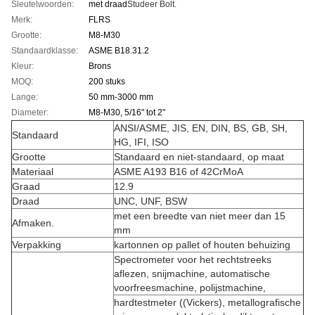
Sleutelwoorden:
met draad
Studeer Bolt.
Merk:
FLRS
Grootte:
M8-M30
Standaardklasse:
ASME B18.31.2
Kleur:
Brons
MOQ:
200 stuks
Lange:
50 mm-3000 mm
Diameter:
M8-M30, 5/16" tot 2"
ANSI/ASME, JIS, EN, DIN, BS, GB, SH,
Standaard
HG, IFI, ISO
Grootte
Standaard en niet-standaard, op maat
Materiaal
ASME A193 B16 of 42CrMoA
Graad
12.9
Draad
UNC, UNF, BSW
met een breedte van niet meer dan 15
Afmaken.
mm
Verpakking
kartonnen op pallet of houten behuizing
Spectrometer voor het rechtstreeks
aflezen, snijmachine, automatische
voorfreesmachine, polijstmachine,
hardtestmeter ((Vickers), metallografische