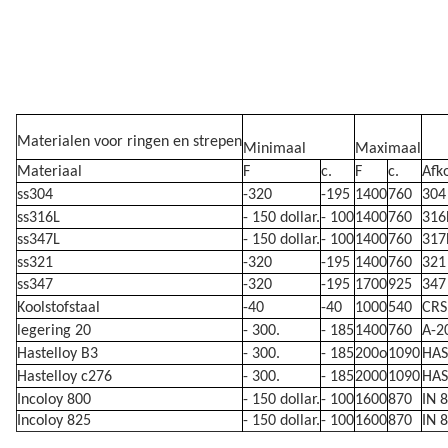
Materialen voor ringen en strepen
Minimaal
Maximaal
Materiaal
F
c.
F
c.
Afk
ss304
-320
-195
1400
760
304
ss316L
- 150 dollar.
- 100
1400
760
316
ss347L
- 150 dollar.
- 100
1400
760
317
ss321
-320
-195
1400
760
321
ss347
-320
-195
1700
925
347
Koolstofstaal
-40
-40
1000
540
CRS
legering 20
- 300.
- 185
1400
760
A-2
Hastelloy B3
- 300.
- 185
200o
1090
HAS
Hastelloy c276
- 300.
- 185
2000
1090
HAS
Incoloy 800
- 150 dollar.
- 100
1600
870
IN 
Incoloy 825
- 150 dollar.
- 100
1600
870
IN 