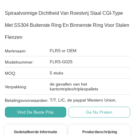
Spiraalvormige Dichtheid Van Roestvrij Staal CGI-Type
Met SS304 Buitenste Ring En Binnenste Ring Voor Stalen
Flenzen
FLRS or OEM
Merknaam:
FLRS-G025
Modelnummer:
5 stuks
MOQ:
de gevallen van het
Verpakking:
kartontriplex/triplexpallets
T/T, L/C, de paypal Western Union,
Betalingsvoorwaarden:
Vind De Beste Prijs
Ga Nu Praten.
Gedetailleerde Informatie
Productbeschrijving