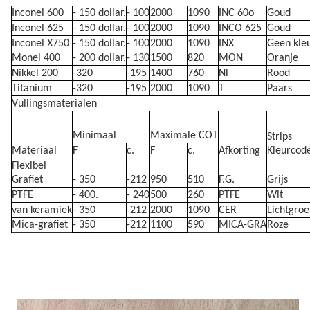
Inconel 600
- 150 dollar.
- 100
2000
1090
INC 60o
Goud
Inconel 625
- 150 dollar.
- 100
2000
1090
INCO 625
Goud
Inconel X750
- 150 dollar.
- 100
2000
1090
INX
Geen kle
Monel 400
- 200 dollar.
- 130
1500
820
MON
Oranje
Nikkel 200
-320
-195
1400
760
Nl
Rood
Titanium
-320
-195
2000
1090
T
Paars
Vullingsmaterialen
Minimaal
Maximale COT
Strips
Materiaal
F
c.
F
c.
Afkorting
Kleurcod
Flexibel
Grafiet
- 350
-212
950
510
F.G.
Grijs
PTFE
- 400.
- 240
500
260
PTFE
Wit
van keramiek
- 350
-212
2000
1090
CER
Lichtgro
Mica-grafiet
- 350
-212
1100
590
MICA-GRA
Roze