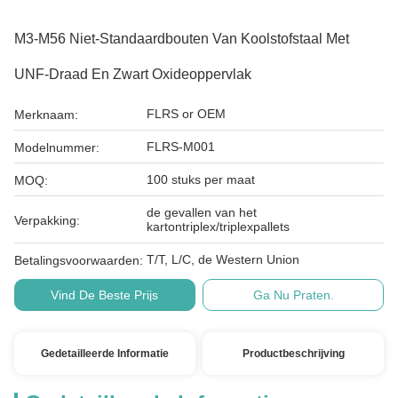
M3-M56 Niet-Standaardbouten Van Koolstofstaal Met
UNF-Draad En Zwart Oxideoppervlak
FLRS or OEM
Merknaam:
FLRS-M001
Modelnummer:
100 stuks per maat
MOQ:
de gevallen van het
Verpakking:
kartontriplex/triplexpallets
T/T, L/C, de Western Union
Betalingsvoorwaarden:
Vind De Beste Prijs
Ga Nu Praten.
Gedetailleerde Informatie
Productbeschrijving