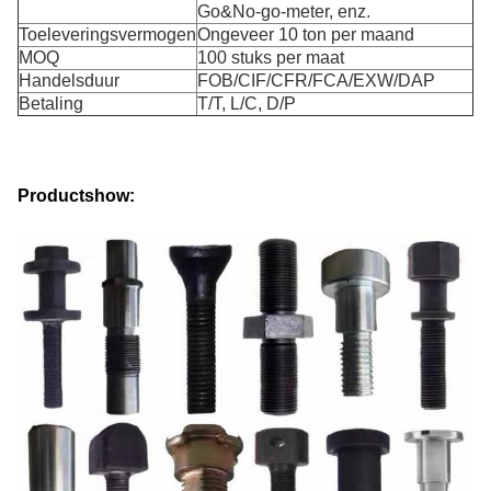
Go&No-go-meter, enz.
Toeleveringsvermogen
Ongeveer 10 ton per maand
MOQ
100 stuks per maat
Handelsduur
FOB/CIF/CFR/FCA/EXW/DAP
Betaling
T/T, L/C, D/P
Productshow: