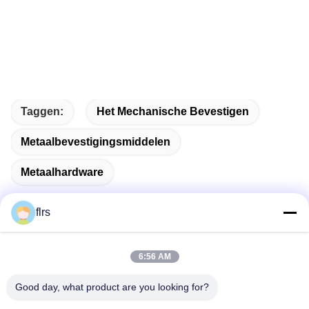
Taggen:
Het Mechanische Bevestigen
Metaalbevestigingsmiddelen
Metaalhardware
flrs
Snel contact
6:56 AM
Good day, what product are you looking for?
Adres