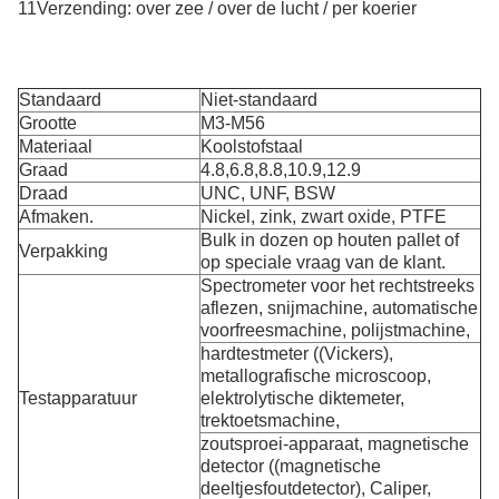
11Verzending: over zee / over de lucht / per koerier
Standaard
Niet-standaard
Grootte
M3-M56
Materiaal
Koolstofstaal
Graad
4.8,6.8,8.8,10.9,12.9
Draad
UNC, UNF, BSW
Afmaken.
Nickel, zink, zwart oxide, PTFE
Bulk in dozen op houten pallet of
Verpakking
op speciale vraag van de klant.
Spectrometer voor het rechtstreeks
aflezen, snijmachine, automatische
voorfreesmachine, polijstmachine,
hardtestmeter ((Vickers),
metallografische microscoop,
Testapparatuur
elektrolytische diktemeter,
trektoetsmachine,
zoutsproei-apparaat, magnetische
detector ((magnetische
deeltjesfoutdetector), Caliper,