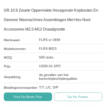
GR.10.9 Zwarte Oppervlakte Hexagonale Kopbouten En
Gewone Wasmachines Assemblages Met Hex-Noot
Accessoires M2.5-M12 Draadgrootte
FLRS or OEM
Merknaam:
FLRS-B023
Modelnummer:
500 stuks
MOQ:
USD0.01-3/PC
Prijs:
de gevallen van het
Verpakking:
kartontriplex/triplexpallets
T/T, L/C, D/P
Betalingsvoorwaarden:
Vind De Beste Prijs
Ga Nu Praten.