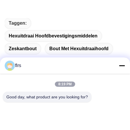
Taggen:
Hexuitdraai Hoofdbevestigingsmiddelen
Zeskantbout
Bout Met Hexuitdraaihoofd
flrs
Snel contact
8:19 PM
Good day, what product are you looking for?
Adres
No.3939 Europees-Aziatisch Ave., het
Ecologische District van Chanba, Xi'an, China
Telefoon