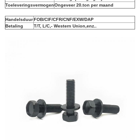
Toeleveringsvermogen
Ongeveer 20.
ton per maand
Handelsduur
FOB/CIF/CFR/CNF/EXW/DAP
Betaling
T/T, L/C
,
- Western Union
,
enz.
.