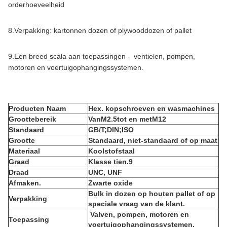
orderhoeveelheid
8.
Verpakking: kartonnen dozen of plywooddozen of pallet
9.
Een breed scala aan toepassingen -
ventielen, pompen,
motoren en voertuigophangingssystemen.
Producten
Naam
Hex. kopschroeven en wasmachines
Groottebereik
Van
M2.5
tot en met
M12
Standaard
GB/T;DIN;ISO
Grootte
Standaard, niet-standaard of op maat
Materiaal
Koolstofstaal
Graad
Klasse tien.9
Draad
UNC, UNF
Afmaken.
Zwarte oxide
Bulk in dozen op houten pallet of op
Verpakking
speciale vraag van de klant.
Valven, pompen, motoren en
Toepassing
voertuigophangingssystemen.