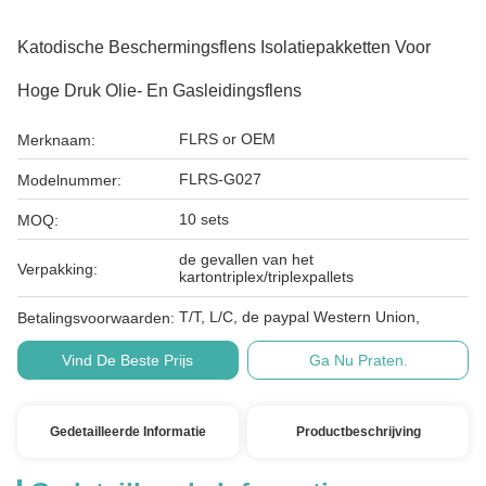
Katodische Beschermingsflens Isolatiepakketten Voor
Hoge Druk Olie- En Gasleidingsflens
FLRS or OEM
Merknaam:
FLRS-G027
Modelnummer:
10 sets
MOQ:
de gevallen van het
Verpakking:
kartontriplex/triplexpallets
T/T, L/C, de paypal Western Union,
Betalingsvoorwaarden:
Vind De Beste Prijs
Ga Nu Praten.
Gedetailleerde Informatie
Productbeschrijving