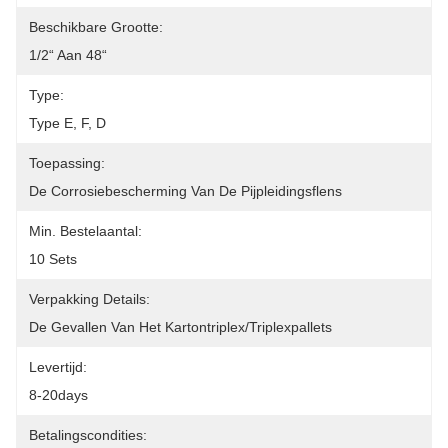
Beschikbare Grootte:
1/2“ Aan 48“
Type:
Type E, F, D
Toepassing:
De Corrosiebescherming Van De Pijpleidingsflens
Min. Bestelaantal:
10 Sets
Verpakking Details:
De Gevallen Van Het Kartontriplex/triplexpallets
Levertijd:
8-20days
Betalingscondities: