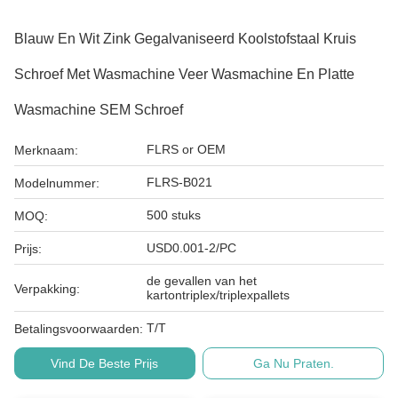
Blauw En Wit Zink Gegalvaniseerd Koolstofstaal Kruis
Schroef Met Wasmachine Veer Wasmachine En Platte
Wasmachine SEM Schroef
FLRS or OEM
Merknaam:
FLRS-B021
Modelnummer:
500 stuks
MOQ:
USD0.001-2/PC
Prijs:
de gevallen van het
Verpakking:
kartontriplex/triplexpallets
T/T
Betalingsvoorwaarden:
Vind De Beste Prijs
Ga Nu Praten.