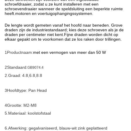
schroefdraaier, zodat u ze kunt installeren met een
schroevendraaier wanneer de speldsluiting een beperkte ruimte
heeft.motoren en voertuigophangingssystemen.
De lengte wordt gemeten vanaf het hoofd naar beneden. Grove
draden zijn de industriestandaard; kies deze schroeven als je de
draden per centimeter niet kent.Fijne draden worden dicht op
elkaar gepakt om te voorkomen dat ze los raken door trillingen.
1Productnaam:
met een vermogen van meer dan 50 W
2Standaard:
GB9074.4
2.
Graad: 4.8,6.8,
8.8
3Hoofdtype: Pan Head
4Grootte: M2-M8
5.
Materiaal: koolstofstaal
6.
Afwerking: gegalvaniseerd, blauw-wit zink geplatteerd