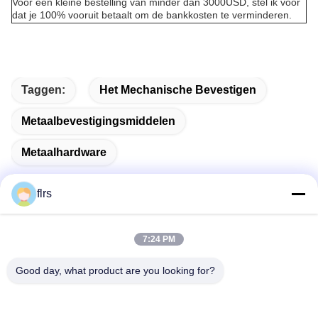
Voor een kleine bestelling van minder dan 3000USD, stel ik voor
dat je 100% vooruit betaalt om de bankkosten te verminderen.
Taggen:
Het Mechanische Bevestigen
Metaalbevestigingsmiddelen
Metaalhardware
flrs
Snel contact
7:24 PM
Good day, what product are you looking for?
Adres
No.3939 Europees-Aziatisch Ave., het
Ecologische District van Chanba, Xi'an, China