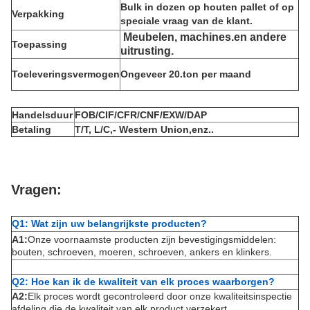
Bulk in dozen op houten pallet of op
Verpakking
speciale vraag van de klant.
Meubelen, machines.
en andere
Toepassing
uitrusting.
Toeleveringsvermogen
Ongeveer 20.
ton per maand
Handelsduur
FOB/CIF/CFR/CNF/EXW/DAP
Betaling
T/T, L/C
,
- Western Union
,
enz.
.
Vragen:
Q1: Wat zijn uw belangrijkste producten?
A1:
Onze voornaamste producten zijn bevestigingsmiddelen:
bouten, schroeven, moeren, schroeven, ankers en klinkers.
Q2: Hoe kan ik de kwaliteit van elk proces waarborgen?
A2:
Elk proces wordt gecontroleerd door onze kwaliteitsinspectie
afdeling die de kwaliteit van elk product verzekert.