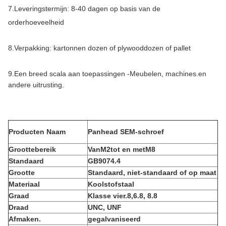
7.
Leveringstermijn: 8-40 dagen op basis van de
orderhoeveelheid
8.
Verpakking: kartonnen dozen of plywooddozen of pallet
9.
Een breed scala aan toepassingen -
Meubelen, machines.
en
andere uitrusting.
Producten
Naam
Panhead SEM-schroef
Groottebereik
Van
M2
tot en met
M8
Standaard
GB9074.4
Grootte
Standaard, niet-standaard of op maat
Materiaal
Koolstofstaal
Graad
Klasse vier.8,6.8, 8.8
Draad
UNC, UNF
Afmaken.
gegalvaniseerd