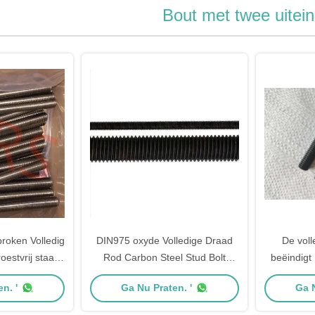
Bout met twee uitei
roken Volledig
DIN975 oxyde Volledige Draad
De vol
estvrij staal
Rod Carbon Steel Stud Bolt
beëindig
inden ASME
Gr8.8 10,9 12,9
30mm Lengt
n. '
Ga Nu Praten. '
Ga N
.1