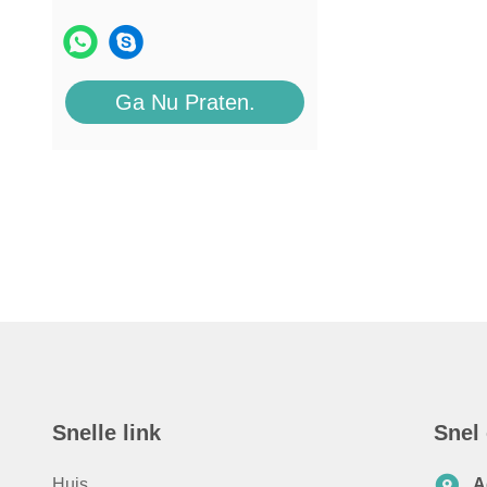
Ga Nu Praten.
Snelle link
Snel
Huis
A