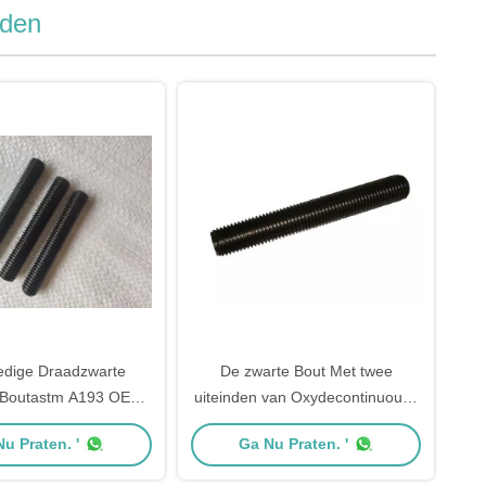
nden
ledige Draadzwarte
De zwarte Bout Met twee
t Boutastm A193 OEM
uiteinden van Oxydecontinuouse
e Met twee uiteinden
paste Bar ASME A193 B7
u Praten. '
Ga Nu Praten. '
42CrMoA in