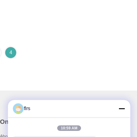
4
flrs
Onze Nieuwsbrief
10:59 AM
Abonneer u op onze nieuwsbrief voor kortingen en meer.