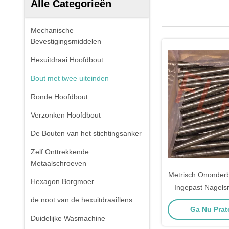
Alle Categorieën
Mechanische
Bevestigingsmiddelen
Hexuitdraai Hoofdbout
Bout met twee uiteinden
Ronde Hoofdbout
Verzonken Hoofdbout
De Bouten van het stichtingsanker
Zelf Onttrekkende
Metaalschroeven
Metrisch Ononderb
Hexagon Borgmoer
Ingepast Nagelsro
Met twee uite
de noot van de hexuitdraaiflens
Ga Nu Prate
18.31
Duidelijke Wasmachine