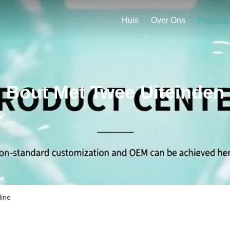
Huis
Over Ons
Product
Bout Met Twee Uiteinden
line