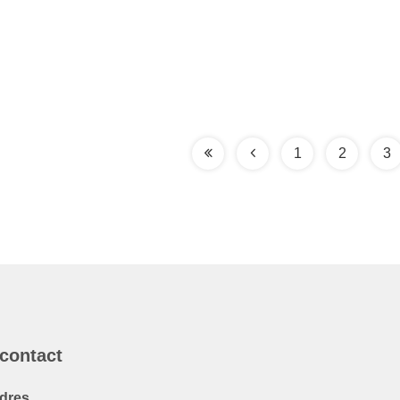
1
2
3
 contact
dres