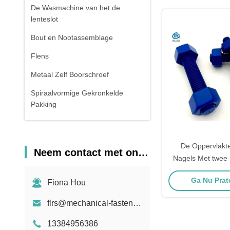
De Wasmachine van het de
lenteslot
Bout en Nootassemblage
Flens
Metaal Zelf Boorschroef
Spiraalvormige Gekronkelde
Pakking
De Montage van de staalpijp
Drukvat Scheve Einden
De Oppervlakte
Neem contact met ons op
Nagels Met twee 
Gegalvaniseerde Naadloze
A193B7 A194
Staalpijp
Ga Nu Prate
Fiona Hou
Het smeden en het Gieten
flrs@mechanical-fasteners.com
De compressielente
13384956386