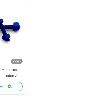
Video
 Metrische
uiteinden van
2H PTFE,
n. '